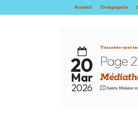
Accueil
Compagnie
Tournées-specta
Page 2
20
Mar
Médiath
2026
Sainte Melaine s