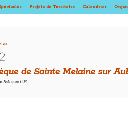
Spectacles
Projets de Territoire
Calendrier
Organ
cles
2
èque de Sainte Melaine sur Au
ur Aubance (49)