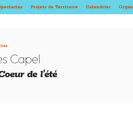
Spectacles
Projets de Territoire
Calendrier
Organ
cles
s Capel
oeur de l'été