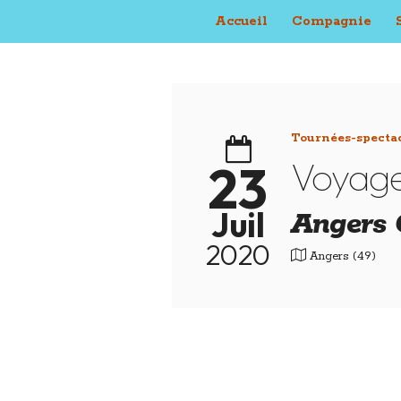
Accueil
Compagnie
Tournées-specta
Voyage
23
Juil
Angers C
2020
Angers (49)