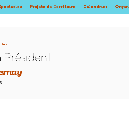
Spectacles
Projets de Territoire
Calendrier
Organ
cles
n Président
ernay
8)