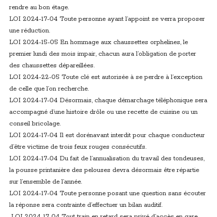
rendre au bon étage.
LOI 2024-17-04 Toute personne ayant l’appoint se verra proposer
une réduction.
LOI 2024-15-05 En hommage aux chaussettes orphelines, le
premier lundi des mois impair, chacun aura l’obligation de porter
des chaussettes dépareillées.
LOI 2024-22-05 Toute clé est autorisée à se perdre à l’exception
de celle que l’on recherche.
LOI 2024-17-04 Désormais, chaque démarchage téléphonique sera
accompagné d’une histoire drôle ou une recette de cuisine ou un
conseil bricolage.
LOI 2024-17-04 Il est dorénavant interdit pour chaque conducteur
d’être victime de trois feux rouges consécutifs.
LOI 2024-17-04 Du fait de l’annualisation du travail des tondeuses,
la pousse printanière des pelouses devra désormais être répartie
sur l’ensemble de l’année.
LOI 2024-17-04 Toute personne posant une question sans écouter
la réponse sera contrainte d’effectuer un bilan auditif.
LOI 2024-17-04 Tout train en retard sera privé d’accès en gare